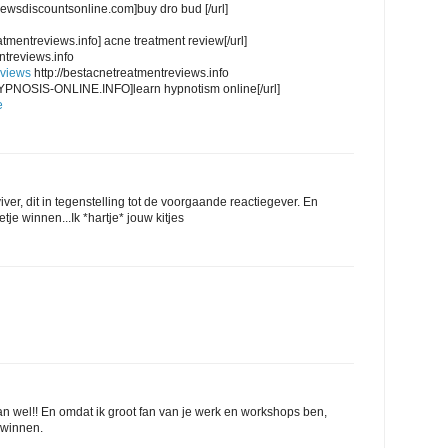
viewsdiscountsonline.com]buy dro bud [/url]
atmentreviews.info] acne treatment review[/url]
ntreviews.info
eviews
http://bestacnetreatmentreviews.info
PNOSIS-ONLINE.INFO]learn hypnotism online[/url]
e
rviver, dit in tegenstelling tot de voorgaande reactiegever. En
je winnen...Ik *hartje* jouw kitjes
van wel!! En omdat ik groot fan van je werk en workshops ben,
l winnen.