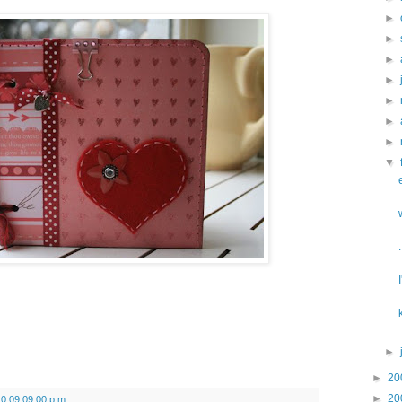
►
►
►
►
►
►
►
▼
►
►
20
►
20
0 09:09:00 p.m.