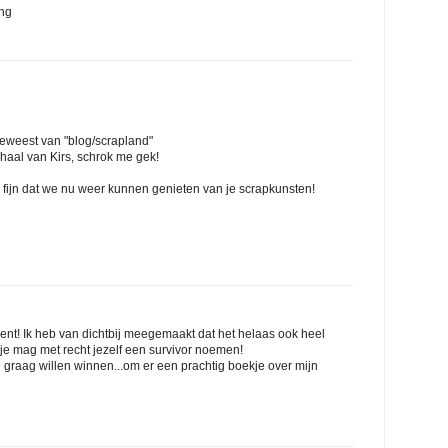
ing
geweest van "blog/scrapland"
haal van Kirs, schrok me gek!
n fijn dat we nu weer kunnen genieten van je scrapkunsten!
bent! Ik heb van dichtbij meegemaakt dat het helaas ook heel
je mag met recht jezelf een survivor noemen!
el graag willen winnen...om er een prachtig boekje over mijn