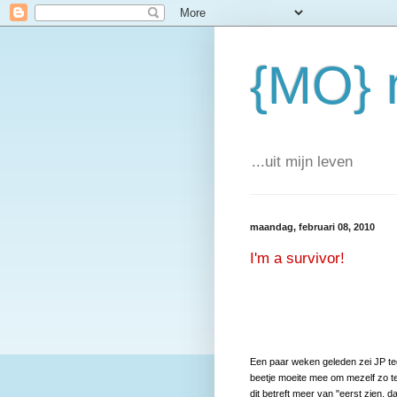
{MO} 
...uit mijn leven
maandag, februari 08, 2010
I'm a survivor!
Een paar weken geleden zei JP teg
beetje moeite mee om mezelf zo te 
dit betreft meer van "eerst zien, 