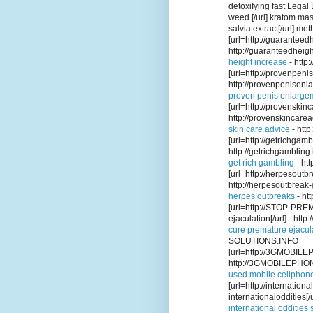
detoxifying fast Legal
weed [/url] kratom mas
salvia extract[/url] m
[url=http://guaranteedh
http://guaranteedheigh
height increase
- http
[url=http://provenpeni
http://provenpenisenla
proven penis enlarge
[url=http://provenskinc
http://provenskincarea
skin care advice
- http
[url=http://getrichgamb
http://getrichgambling.
get rich gambling
- htt
[url=http://herpesoutbr
http://herpesoutbreak-
herpes outbreaks
- ht
[url=http://STOP-P
ejaculation[/url] -
cure premature ejacul
SOLUTIONS.INFO
[url=http://3GMOBILE
http://3GMOBILEPH
used mobile cellphon
[url=http://internatio
internationaloddities[/u
international oddities