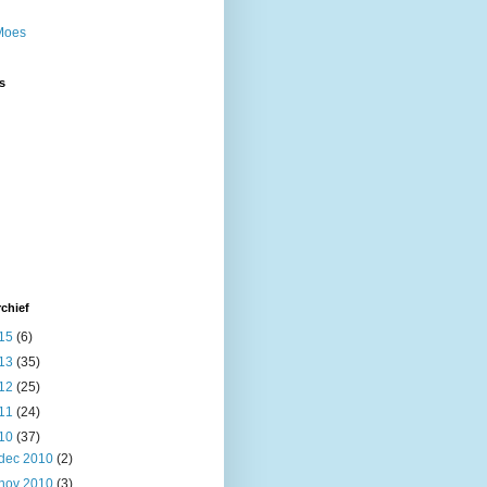
Moes
s
chief
15
(6)
13
(35)
12
(25)
11
(24)
10
(37)
dec 2010
(2)
nov 2010
(3)