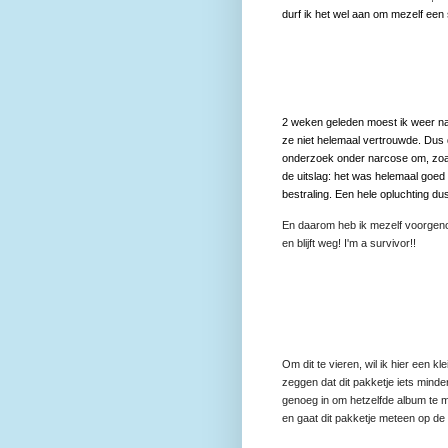
durf ik het wel aan om mezelf een 
2 weken geleden moest ik weer naa
ze niet helemaal vertrouwde. Dus
onderzoek onder narcose om, zoal
de uitslag: het was helemaal goed 
bestraling. Een hele opluchting du
En daarom heb ik mezelf voorgenom
en blijft weg! I'm a survivor!!
Om dit te vieren, wil ik hier een k
zeggen dat dit pakketje iets minde
genoeg in om hetzelfde album te m
en gaat dit pakketje meteen op de 