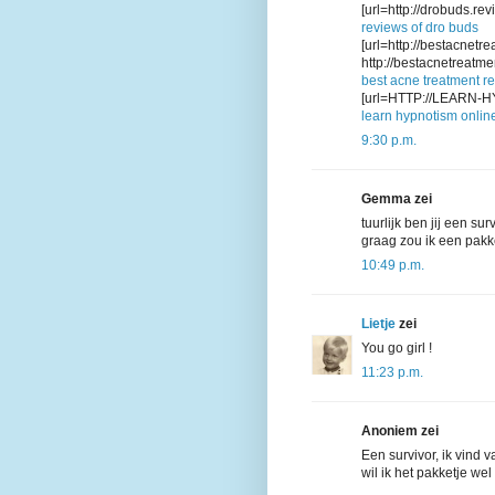
[url=http://drobuds.re
reviews of dro buds
[url=http://bestacnetre
http://bestacnetreatme
best acne treatment r
[url=HTTP://LEARN-HY
learn hypnotism onlin
9:30 p.m.
Gemma zei
tuurlijk ben jij een su
graag zou ik een pakket
10:49 p.m.
Lietje
zei
You go girl !
11:23 p.m.
Anoniem zei
Een survivor, ik vind 
wil ik het pakketje we