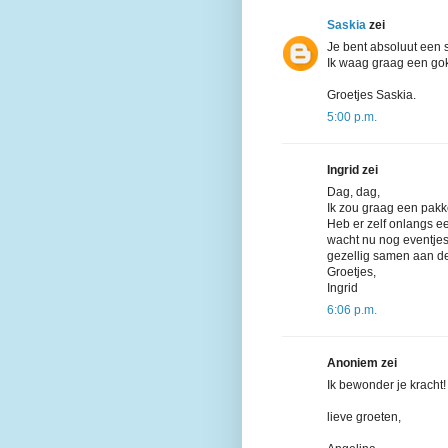
Saskia
zei
Je bent absoluut een s
Ik waag graag een gok
Groetjes Saskia.
5:00 p.m.
Ingrid zei
Dag, dag,
Ik zou graag een pakke
Heb er zelf onlangs ee
wacht nu nog eventjes..
gezellig samen aan de
Groetjes,
Ingrid
6:06 p.m.
Anoniem zei
Ik bewonder je kracht!
lieve groeten,