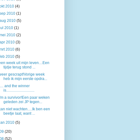
okt 2010
(4)
sep 2010
(1)
aug 2010
(5)
jul 2010
(1)
mei 2010
(2)
apr 2010
(3)
mrt 2010
(6)
feb 2010
(5)
een week uit mijn leven....Een
tijdje terug stond ...
weer gescrapt!Vorige week
heb ik mijn eerste opdra...
..... and the winner
is..............................
I'm a survivor!Een paar weken
geleden zei JP tegen...
kan niet wachten.....Ik ben een
beetje laat, want ...
jan 2010
(5)
09
(20)
08
(52)