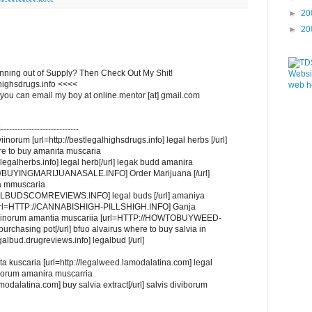
►
20
►
20
ing out of Supply? Then Check Out My Shit!
lhighsdrugs.info <<<<
web h
 you can email my boy at online.mentor [at] gmail.com
------------------------
iinorum [url=http://bestlegalhighsdrugs.info] legal herbs [/url]
ere to buy amanita muscaria
legalherbs.info] legal herb[/url] legak budd amanira
//BUYINGMARIJUANASALE.INFO] Order Marijuana [/url]
a mmuscaria
LBUDSCOMREVIEWS.INFO] legal buds [/url] amaniya
[url=HTTP://CANNABISHIGH-PILLSHIGH.INFO] Ganja
 ddivinorum amantia muscariia [url=HTTP://HOWTOBUYWEED-
hasing pot[/url] bfuo alvairus where to buy salvia in
galbud.drugreviews.info] legalbud [/url]
a kuscaria [url=http://legalweed.lamodalatina.com] legal
vihorum amanira muscarria
amodalatina.com] buy salvia extract[/url] salvis diviborum