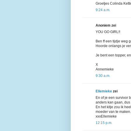
Groetjes Colinda Kett
9:24 a.m.
Anoniem zei
YOU GO GIRL!!
Ben ff een tijdje weg 
Hoorde onlangs je ver
Je bent een topper, e
X
Annemieke
9:30 a.m.
Ellemieke
zei
En of je een survivor 
anders kan gaan, dus 
En het kitje zou ik he
moeder van te maken.
xxxEllemieke
12:15 p.m.