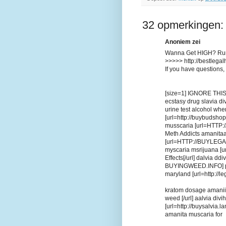
32 opmerkingen:
Anoniem zei
Wanna Get HIGH? Runn
>>>>> http://bestlega
If you have questions,
[size=1] IGNORE THIS----
ecstasy drug slavia div
urine test alcohol wh
[url=http://buybudshop
musscaria [url=HTTP:
Meth Addicts amanita
[url=HTTP://BUYLEGA
myscaria msrijuana 
Effects[/url] dalvia
BUYINGWEED.INFO] purc
maryland [url=http://le
kratom dosage amaniit
weed [/url] aalvia di
[url=http://buysalvia.l
amanita muscaria for