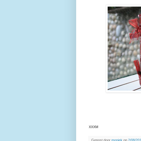
XXXM
Gepost door
moniek
op
2/08/201