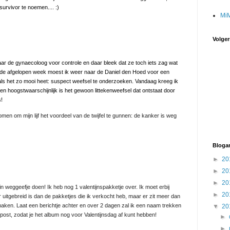
survivor te noemen.... :)
Mi
Volger
r de gynaecoloog voor controle en daar bleek dat ze toch iets zag wat
 de afgelopen week moest ik weer naar de Daniel den Hoed voor een
s het zo mooi heet: suspect weefsel te onderzoeken. Vandaag kreeg ik
en hoogstwaarschijnlijk is het gewoon littekenweefsel dat ontstaat door
s!
en om mijn lijf het voordeel van de twijfel te gunnen: de kanker is weg
Blogar
►
20
►
20
►
20
lein weggeefje doen! Ik heb nog 1 valentijnspakketje over. Ik moet erbij
►
20
r uitgebreid is dan de pakketjes die ik verkocht heb, maar er zit meer dan
aken. Laat een berichtje achter en over 2 dagen zal ik een naam trekken
▼
20
post, zodat je het album nog voor Valentijnsdag af kunt hebben!
►
►