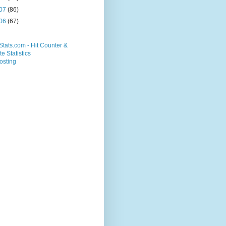
07
(86)
06
(67)
osting