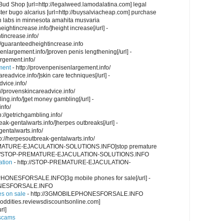
 Bud Shop [url=http://legalweed.lamodalatina.com] legal
ter bugo alcarius [url=http://buysalviacheap.com] purchase
eth labs in minnesota amahita musvaria
eightincrease.info/]height increase[/url] -
tincrease.info/
://guaranteedheightincrease.info
senlargement.info/]proven penis lengthening[/url] -
rgement.info/
ment
- http://provenpenisenlargement.info/
areadvice.info/]skin care techniques[/url] -
dvice.info/
://provenskincareadvice.info/
ling.info/]get money gambling[/url] -
info/
p://getrichgambling.info/
eak-gentalwarts.info/]herpes outbreaks[/url] -
gentalwarts.info/
tp://herpesoutbreak-gentalwarts.info/
REMATURE-EJACULATION-SOLUTIONS.INFO]stop premature
 http://STOP-PREMATURE-EJACULATION-SOLUTIONS.INFO
ation
- http://STOP-PREMATURE-EJACULATION-
PHONESFORSALE.INFO]3g mobile phones for sale[/url] -
ONESFORSALE.INFO
es on sale
- http://3GMOBILEPHONESFORSALE.INFO
naloddities.reviewsdiscountsonline.com]
rl]
 scams