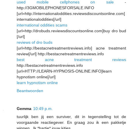
used mobile cellphones on sale
-
http://3GMOBILEPHONESFORSALE.INFO
[url=http://internationaloddities.reviewsdiscountsonline.com]
internationaloddities[/url]
international oddities scams
[url=http://drobuds.reviewsdiscountsonline.com]buy dro bud
[/url]
reviews of dro buds
[url=http://bestacnetreatmentreviews.info] acne treatment
review[/url] http://bestacnetreatmentreviews.info
best acne treatment reviews
http://bestacnetreatmentreviews.info
[url=HTTP://LEARN-HYPNOSIS-ONLINE.INFO]learn
hypnotism online[/url]
learn hypnotism online
Beantwoorden
Gemma
10:49 p.m.
tuurlijk ben jij een surviver, dit in tegenstelling tot de
voorgaande reactiegever. En graag zou ik een pakketje
winnen...Ik *hartje* jouw kitjes