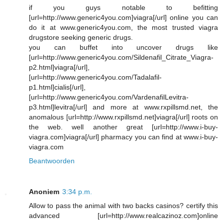
if you guys notable to befitting
[url=http://www.generic4you.com]viagra[/url] online you can
do it at www.generic4you.com, the most trusted viagra
drugstore seeking generic drugs.
you can buffet into uncover drugs like
[url=http://www.generic4you.com/Sildenafil_Citrate_Viagra-
p2.html]viagra[/url],
[url=http://www.generic4you.com/Tadalafil-
p1.html]cialis[/url],
[url=http://www.generic4you.com/VardenafilLevitra-
p3.html]levitra[/url] and more at www.rxpillsmd.net, the
anomalous [url=http://www.rxpillsmd.net]viagra[/url] roots on
the web. well another great [url=http://www.i-buy-
viagra.com]viagra[/url] pharmacy you can find at www.i-buy-
viagra.com
Beantwoorden
Anoniem
3:34 p.m.
Allow to pass the animal with two backs casinos? certify this
advanced [url=http://www.realcazinoz.com]online