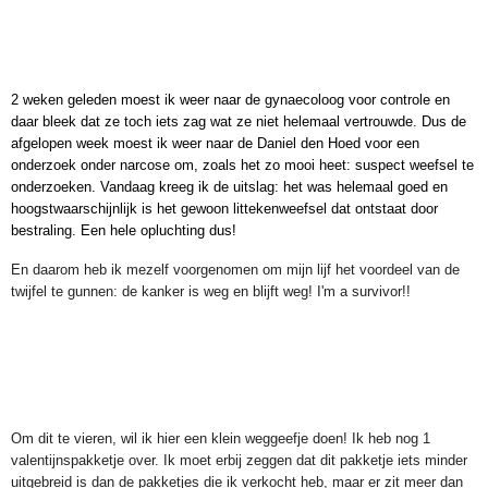
2 weken geleden moest ik weer naar de gynaecoloog voor controle en
daar bleek dat ze toch iets zag wat ze niet helemaal vertrouwde. Dus de
afgelopen week moest ik weer naar de Daniel den Hoed voor een
onderzoek onder narcose om, zoals het zo mooi heet: suspect weefsel te
onderzoeken. Vandaag kreeg ik de uitslag: het was helemaal goed en
hoogstwaarschijnlijk is het gewoon littekenweefsel dat ontstaat door
bestraling. Een hele opluchting dus!
En daarom heb ik mezelf voorgenomen om mijn lijf het voordeel van de
twijfel te gunnen: de kanker is weg en blijft weg! I'm a survivor!!
Om dit te vieren, wil ik hier een klein weggeefje doen! Ik heb nog 1
valentijnspakketje over. Ik moet erbij zeggen dat dit pakketje iets minder
uitgebreid is dan de pakketjes die ik verkocht heb, maar er zit meer dan