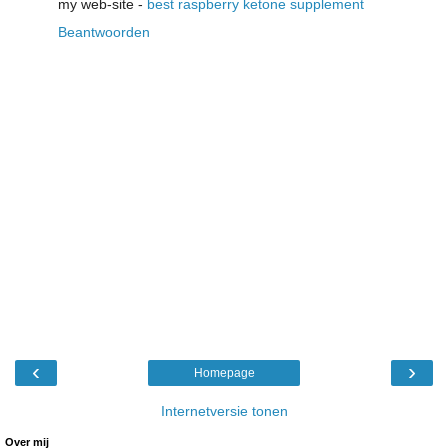
my web-sitе -
best raspberry ketone supplement
Beantwoorden
‹
›
Homepage
Internetversie tonen
Over mij