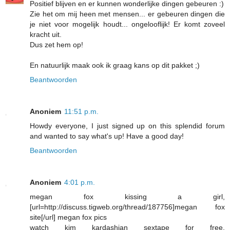
Positief blijven en er kunnen wonderlijke dingen gebeuren :)
Zie het om mij heen met mensen... er gebeuren dingen die
je niet voor mogelijk houdt... ongelooflijk! Er komt zoveel
kracht uit.
Dus zet hem op!
En natuurlijk maak ook ik graag kans op dit pakket ;)
Beantwoorden
Anoniem
11:51 p.m.
Howdy everyone, I just signed up on this splendid forum
and wanted to say what's up! Have a good day!
Beantwoorden
Anoniem
4:01 p.m.
megan fox kissing a girl,
[url=http://discuss.tigweb.org/thread/187756]megan fox
site[/url] megan fox pics
watch kim kardashian sextape for free,