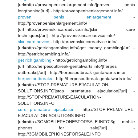
[url=http://provenpenisenlargement.info/]proven penis
lengthening[/url] - http://provenpenisenlargement.info/
proven penis enlargement
-
http://provenpenisenlargement.info/
[url=http://provenskincareadvice.info/]skin care
techniques[/url] - http://provenskincareadvice.info/
skin care advice
- http://provenskincareadvice.info/
[url=http://getrichgambling.info/]get money gambling[/url] -
http://getrichgambling.info/
get rich gambling
- http://getrichgambling.info/
[url=http://herpesoutbreak-gentalwarts.info/]herpes
outbreaks[/url] - http://herpesoutbreak-gentalwarts.info/
herpes outbreaks
- http://herpesoutbreak-gentalwarts.info/
[url=http://STOP-PREMATURE-EJACULATION-
SOLUTIONS.INFO]stop premature ejaculation[/url] -
http://STOP-PREMATURE-EJACULATION-
SOLUTIONS.INFO
cure premature ejaculation
- http://STOP-PREMATURE-
EJACULATION-SOLUTIONS.INFO
[url=http://3GMOBILEPHONESFORSALE.INFO]3g mobile
phones for sale[/url] -
http://3GMOBILEPHONESFORSALE.INFO