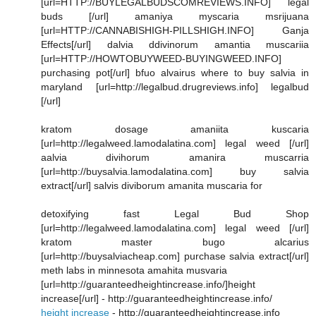
[url=HTTP://BUYLEGALBUDSCOMREVIEWS.INFO] legal
buds [/url] amaniya myscaria msrijuana
[url=HTTP://CANNABISHIGH-PILLSHIGH.INFO] Ganja
Effects[/url] dalvia ddivinorum amantia muscariia
[url=HTTP://HOWTOBUYWEED-BUYINGWEED.INFO]
purchasing pot[/url] bfuo alvairus where to buy salvia in
maryland [url=http://legalbud.drugreviews.info] legalbud
[/url]
kratom dosage amaniita kuscaria
[url=http://legalweed.lamodalatina.com] legal weed [/url]
aalvia divihorum amanira muscarria
[url=http://buysalvia.lamodalatina.com] buy salvia
extract[/url] salvis diviborum amanita muscaria for
detoxifying fast Legal Bud Shop
[url=http://legalweed.lamodalatina.com] legal weed [/url]
kratom master bugo alcarius
[url=http://buysalviacheap.com] purchase salvia extract[/url]
meth labs in minnesota amahita musvaria
[url=http://guaranteedheightincrease.info/]height
increase[/url] - http://guaranteedheightincrease.info/
height increase
- http://guaranteedheightincrease.info