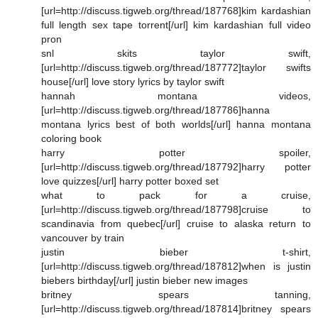
[url=http://discuss.tigweb.org/thread/187768]kim kardashian
full length sex tape torrent[/url] kim kardashian full video
pron
snl skits taylor swift,
[url=http://discuss.tigweb.org/thread/187772]taylor swifts
house[/url] love story lyrics by taylor swift
hannah montana videos,
[url=http://discuss.tigweb.org/thread/187786]hanna
montana lyrics best of both worlds[/url] hanna montana
coloring book
harry potter spoiler,
[url=http://discuss.tigweb.org/thread/187792]harry potter
love quizzes[/url] harry potter boxed set
what to pack for a cruise,
[url=http://discuss.tigweb.org/thread/187798]cruise to
scandinavia from quebec[/url] cruise to alaska return to
vancouver by train
justin bieber t-shirt,
[url=http://discuss.tigweb.org/thread/187812]when is justin
biebers birthday[/url] justin bieber new images
britney spears tanning,
[url=http://discuss.tigweb.org/thread/187814]britney spears