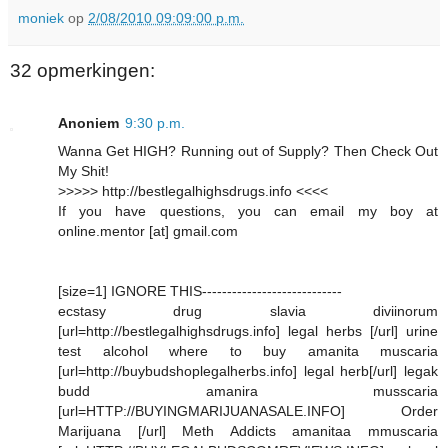
moniek
op
2/08/2010 09:09:00 p.m.
32 opmerkingen:
Anoniem
9:30 p.m.
Wanna Get HIGH? Running out of Supply? Then Check Out
My Shit!
>>>>> http://bestlegalhighsdrugs.info <<<<
If you have questions, you can email my boy at
online.mentor [at] gmail.com
[size=1] IGNORE THIS----------------------------
ecstasy drug slavia diviinorum
[url=http://bestlegalhighsdrugs.info] legal herbs [/url] urine
test alcohol where to buy amanita muscaria
[url=http://buybudshoplegalherbs.info] legal herb[/url] legak
budd amanira musscaria
[url=HTTP://BUYINGMARIJUANASALE.INFO] Order
Marijuana [/url] Meth Addicts amanitaa mmuscaria