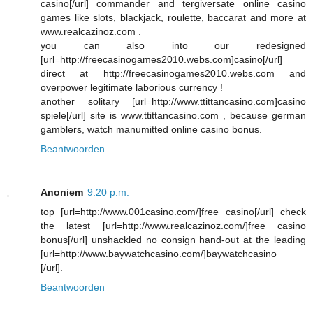
casino[/url] commander and tergiversate online casino
games like slots, blackjack, roulette, baccarat and more at
www.realcazinoz.com .
you can also into our redesigned
[url=http://freecasinogames2010.webs.com]casino[/url]
direct at http://freecasinogames2010.webs.com and
overpower legitimate laborious currency !
another solitary [url=http://www.ttittancasino.com]casino
spiele[/url] site is www.ttittancasino.com , because german
gamblers, watch manumitted online casino bonus.
Beantwoorden
Anoniem
9:20 p.m.
top [url=http://www.001casino.com/]free casino[/url] check
the latest [url=http://www.realcazinoz.com/]free casino
bonus[/url] unshackled no consign hand-out at the leading
[url=http://www.baywatchcasino.com/]baywatchcasino
[/url].
Beantwoorden